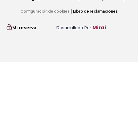
Configuración de cookies
Libro de reclamaciones
Mirai
Desarrollado Por
Mi reserva
Promoción
Cuándo
Quién
B
Entrada — Salida
2 adultos · 1 habitación
Acceder / Registrarse
Gestiona tu reserva