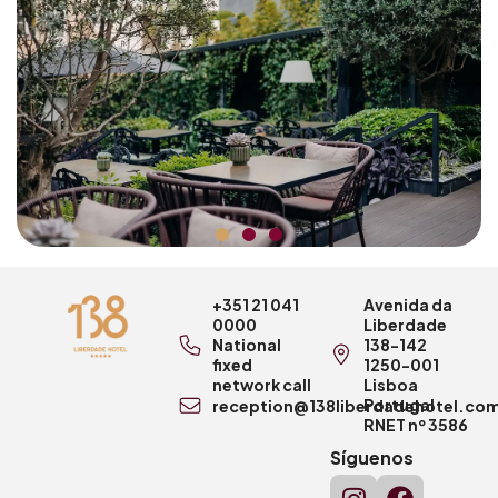
+351 21 041
Avenida da
0000
Liberdade
National
138-142
fixed
1250-001
network call
Lisboa
Portugal
reception@138liberdadehotel.co
RNET nº 3586
Síguenos