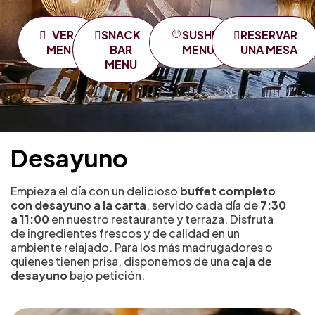
VER
SNACK
SUSHI
RESERVAR
MENÚ
BAR
MENU
UNA MESA
MENU
Desayuno
Empieza el día con un delicioso
buffet completo
con desayuno a la carta
, servido cada día de
7:30
a 11:00
en nuestro restaurante y terraza. Disfruta
de ingredientes frescos y de calidad en un
ambiente relajado. Para los más madrugadores o
quienes tienen prisa, disponemos de una
caja de
desayuno
bajo petición.