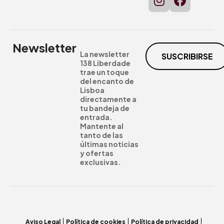
Newsletter
La newsletter
SUSCRIBIRSE
138 Liberdade
trae un toque
del encanto de
Lisboa
directamente a
tu bandeja de
entrada.
Mantente al
tanto de las
últimas noticias
y ofertas
exclusivas.
Aviso Legal
Política de cookies
Política de privacidad